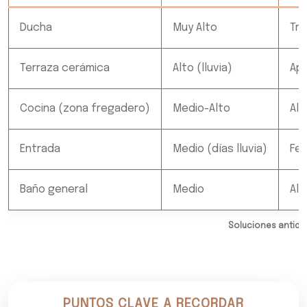
Ducha
Muy Alto
Tra
Terraza cerámica
Alto (lluvia)
Apl
Cocina (zona fregadero)
Medio-Alto
Alf
Entrada
Medio (días lluvia)
Fel
Baño general
Medio
Alf
Soluciones antide
PUNTOS CLAVE A RECORDAR