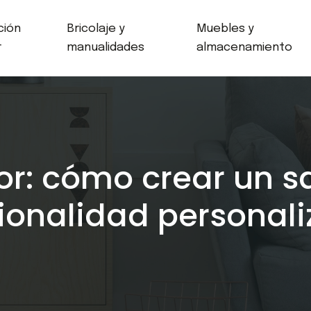
ción
Bricolaje y
Muebles y
r
manualidades
almacenamiento
dor: cómo crear un s
ionalidad personal