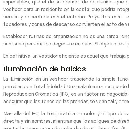
impecables, que el de un creador de contenido, que po
vestidor para un residente en la costa, que podría integ
serena y conectada con el entorno. Proyectos como el
tocadores y zonas de descanso convierten el acto de ves
Establecer rutinas de organización no es una tarea, sin
santuario personal no degenere en caos. El objetivo es 
En definitiva, un vestidor eficiente es aquel que trabaja
Iluminación de baldas
La iluminación en un vestidor trasciende la simple fun
perciban con total fidelidad. Una mala iluminación puede
Reproducción Cromática (IRC) es un factor no negociabl
asegurar que los tonos de las prendas se vean tal y como 
Más allá del IRC, la temperatura de color y el tipo de 
directa y sin sombras, mientras que los apliques de diseñ
ajustar la temperatura de color desde un blanco frío (650