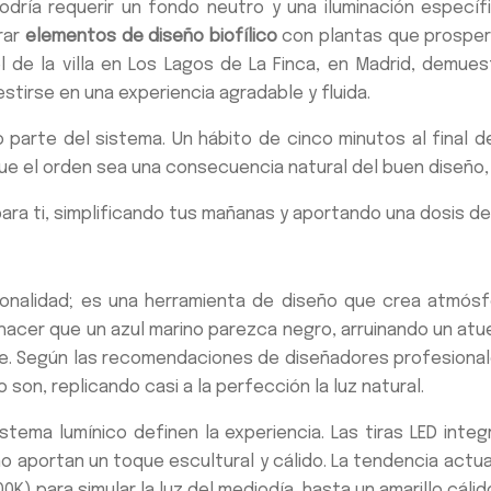
dría requerir un fondo neutro y una iluminación específi
rar
elementos de diseño biofílico
con plantas que prospere
 de la villa en Los Lagos de La Finca, en Madrid, demue
tirse en una experiencia agradable y fluida.
o parte del sistema. Un hábito de cinco minutos al final d
que el orden sea una consecuencia natural del buen diseño
 para ti, simplificando tus mañanas y aportando una dosis d
cionalidad; es una herramienta de diseño que crea atmósf
 hacer que un azul marino parezca negro, arruinando un at
e. Según las recomendaciones de diseñadores profesionale
son, replicando casi a la perfección la luz natural.
sistema lumínico definen la experiencia. Las tiras LED int
o aportan un toque escultural y cálido. La tendencia actual
0K) para simular la luz del mediodía, hasta un amarillo cáli