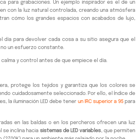
ca para grabaciones. Un ejemplo inspirador es el de un
n con la luz natural controlada, creando una atmósfera
stran cómo los grandes espacios con acabados de lujo,
el día para devolver cada cosa a su sitio asegura que el
, no un esfuerzo constante.
e calma y control antes de que empiece el día.
era, protege los tejidos y garantiza que los colores se
uendo cuidadosamente seleccionado. Por ello, el Índice de
s, la iluminación LED debe tener
un IRC superior a 95
para
egradas en las baldas o en los percheros ofrecen una luz
 se inclina hacia
sistemas de LED variables
, que permiten
do (2700K) para un ambiente más relajado por la noche.