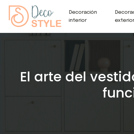
Decoración
Decora
interior
exterio
El arte del vesti
func